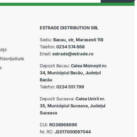
ESTRADE DISTRIBUTION SRL
Sediu:
Bacau, str, Marasesti 118
Telefon:
0234 574 668
iții
Email:
estrade@estrade.ro
fidențialitate
Depozit Bacau:
Calea Moinești nr.
s
34, Municipiul Bacău, Județul
Bacău
Telefon:
0234 551 799
Depozit Suceava:
Calea Unirii nr.
35, Municipiul Suceava, Județul
Suceava
CUI:
RO36968696
Nr. RC:
J2017000097044