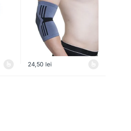
24,50
lei
i.
ații. Opțiunile pot fi alese în pagina produsului.
Acest produs are mai multe variații. Opțiunile pot fi ale