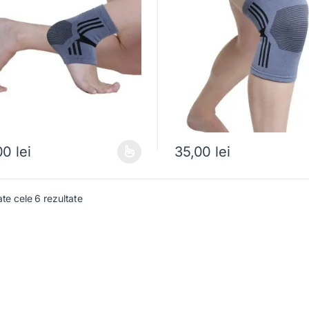
00
lei
35,00
lei
produs are mai multe variații. Opțiunile pot fi alese în pagina produsulu
Acest produs are mai multe vari
ate cele 6 rezultate