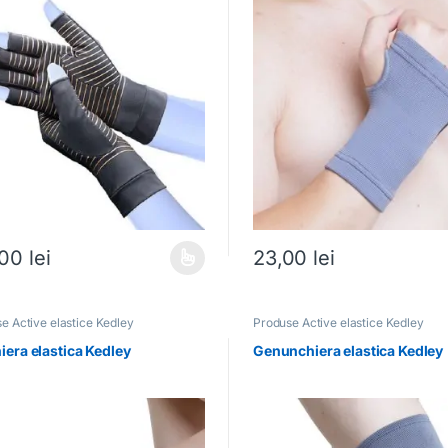
,00
lei
23,00
lei
produs are mai multe variații. Opțiunile pot fi alese în pagina produsulu
Acest produs are mai multe vari
e Active elastice Kedley
Produse Active elastice Kedley
iera elastica Kedley
Genunchiera elastica Kedley