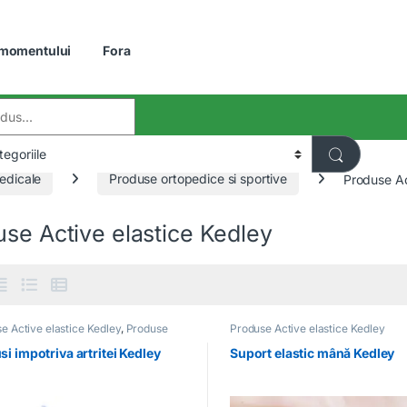
 momentului
Fora
:
edicale
Produse ortopedice si sportive
Produse Ac
se Active elastice Kedley
e Active elastice Kedley
,
Produse
Produse Active elastice Kedley
dice si sportive
i impotriva artritei Kedley
Suport elastic mână Kedley