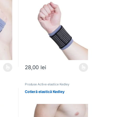
28,00
lei
i.
ații. Opțiunile pot fi alese în pagina produsului.
Acest produs are mai multe variații. Opțiunile pot fi ale
Produse Active elastice Kedley
Cotieră elastică Kedley