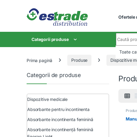
Skip to navigation
Skip to content
Ofertele
Search for
Categorii produse
Prima pagină
Produse
Dispozitive m
Categorii de produse
Produ
Dispozitive medicale
Absorbante pentru incontinenta
Produs
ortope
Manus
Absorbante incontinenta feminină
Absorbante incontinență feminină
Egosan Light