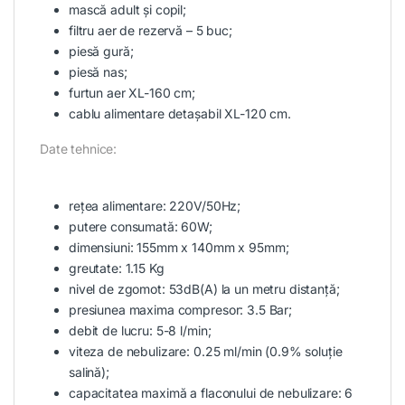
mască adult și copil;
filtru aer de rezervă – 5 buc;
piesă gură;
piesă nas;
furtun aer XL-160 cm;
cablu alimentare detașabil XL-120 cm.
Date tehnice:
rețea alimentare: 220V/50Hz;
putere consumată: 60W;
dimensiuni: 155mm x 140mm x 95mm;
greutate: 1.15 Kg
nivel de zgomot: 53dB(A) la un metru distanță;
presiunea maxima compresor: 3.5 Bar;
debit de lucru: 5-8 l/min;
viteza de nebulizare: 0.25 ml/min (0.9% soluție
salină);
capacitatea maximă a flaconului de nebulizare: 6