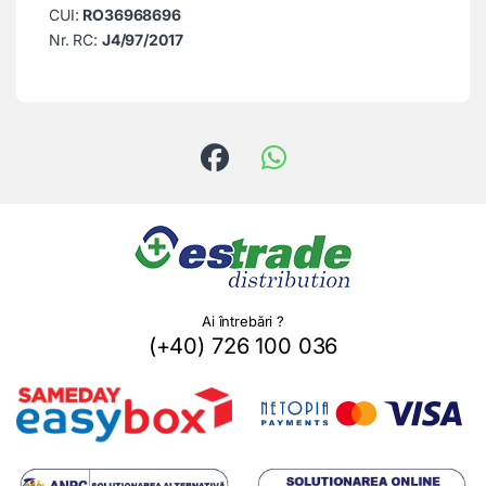
CUI:
RO36968696
Nr. RC:
J4/97/2017
Ai întrebări ?
(+40) 726 100 036