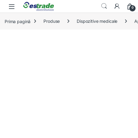
Skip to navigation
Skip to content
0
Prima pagină
Produse
Dispozitive medicale
A