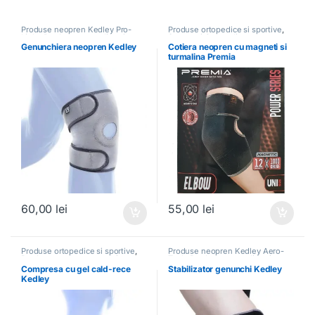
Produse neopren Kedley Pro-
Produse ortopedice si sportive
,
Light
,
Produse ortopedice si
Suporturi Ortopedice
sportive
Genunchiera neopren Kedley
Cotiera neopren cu magneti si
turmalina Premia
60,00
lei
55,00
lei
Produse ortopedice si sportive
,
Produse neopren Kedley Aero-
Produse recuperare sportiva
Tech
,
Produse ortopedice si
sportive
Compresa cu gel cald-rece
Stabilizator genunchi Kedley
Kedley