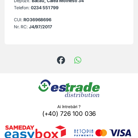
Depozit:
Bacau, Calea Moinesti 34
Telefon:
0234 551 799
CUI:
RO36968696
Nr. RC:
J4/97/2017
Ai întrebări ?
(+40) 726 100 036