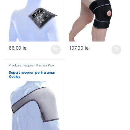
66,00
lei
107,00
lei
Produse neopren Kedley Pro-
Light
,
Produse ortopedice si
sportive
Suport neopren pentru umar
Kedley