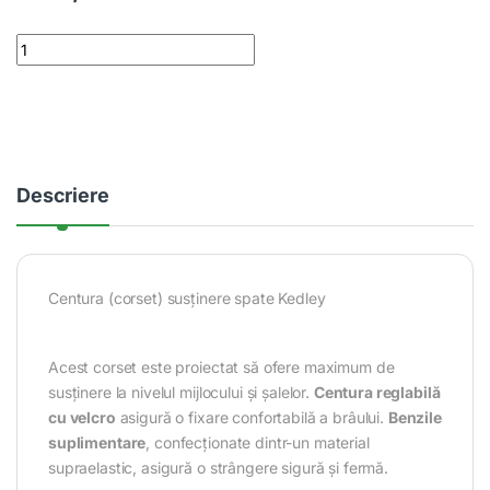
Centura (corset) susținere spate Kedley quantity
Descriere
Centura (corset) susținere spate Kedley
Acest corset este proiectat să ofere maximum de
susținere la nivelul mijlocului și șalelor.
Centura reglabilă
cu velcro
asigură o fixare confortabilă a brâului.
Benzile
suplimentare
, confecționate dintr-un material
supraelastic, asigură o strângere sigură și fermă.