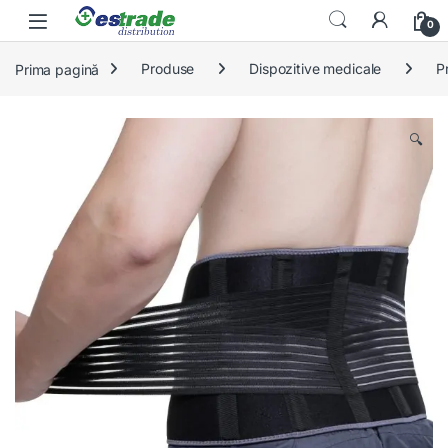
Skip to navigation
Skip to content
0
Prima pagină
Produse
Dispozitive medicale
P
🔍