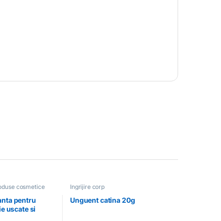
oduse cosmetice
Ingrijire corp
anta pentru
Unguent catina 20g
ie uscate si