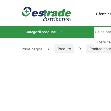
Skip to navigation
Skip to content
Ofertele
Search for
Categorii produse
Prima pagină
Produse
Produse cosm