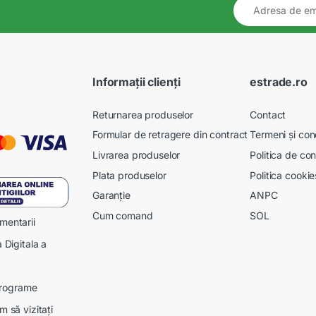
Informații clienți
estrade.ro
Returnarea produselor
Contact
Formular de retragere din contract
Termeni și cond
Livrarea produselor
Politica de con
Plata produselor
Politica cookie
Garanție
ANPC
Cum comand
SOL
mentarii
 Digitala a
 programe
 să vizitați