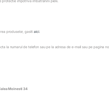
protectie impotriva imbatranirii pielii.
area produselor, gasiti
aici
.
tacta la numarul de telefon sau pe la adresa de e-mail sau pe pagina n
Calea Moinesti 34