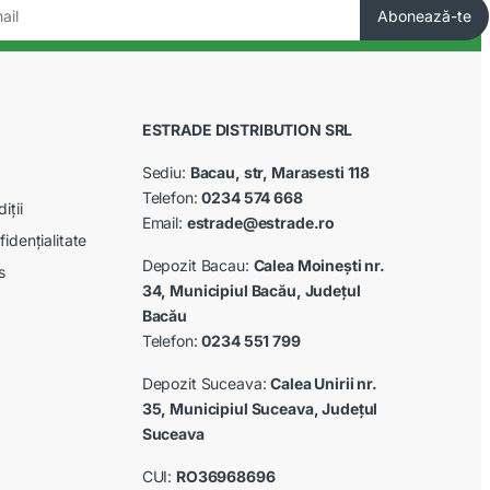
ESTRADE DISTRIBUTION SRL
Sediu:
Bacau, str, Marasesti 118
Telefon:
0234 574 668
iții
Email:
estrade@estrade.ro
fidențialitate
Depozit Bacau:
Calea Moinești nr.
s
34, Municipiul Bacău, Județul
Bacău
Telefon:
0234 551 799
Depozit Suceava:
Calea Unirii nr.
35, Municipiul Suceava, Județul
Suceava
CUI:
RO36968696