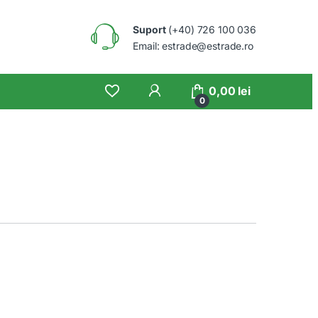
Suport
(+40) 726 100 036
Email: estrade@estrade.ro
0,00
lei
0