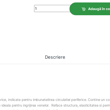
Crema Venifera 250ml quantity
Adaugă în c
Descriere
ice, indicata pentru imbunatatirea circulatiei periferice. Contine un c
ste ideala pentru ingrijirea venelor. Reface structura, elasticitatea si p