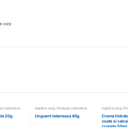
re corp
se cosmetice
Ingrijire corp
,
Produse cosmetice
Ingrijire corp
,
Pr
le 20g
Unguent tataneasa 40g
Crema hidrat
coate si calca
crapate 50ml