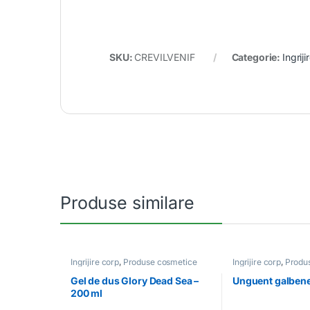
SKU:
CREVILVENIF
Categorie:
Ingriji
Produse similare
Ingrijire corp
,
Produse cosmetice
Ingrijire corp
,
Produ
Gel de dus Glory Dead Sea –
Unguent galbene
200 ml