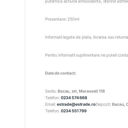
puternica actiune antioxidanta, oferind astfele 
Prezentare: 250ml
Informatii legate de plata, livrarea sau return
Pentru informatii suplimentare ne puteti con
Date de contact:
Sediu:
Bacau, str, Marasesti 118
Telefon:
0234 574 668
Email:
estrade@estrade.ro
Depozit:
Bacau, 
Telefon:
0234 551 799