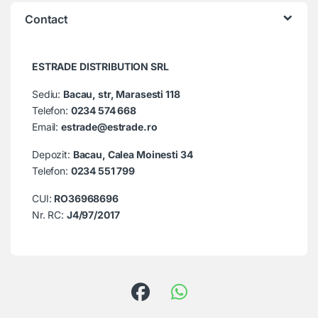
Contact
ESTRADE DISTRIBUTION SRL
Sediu:
Bacau, str, Marasesti 118
Telefon:
0234 574 668
Email:
estrade@estrade.ro
Depozit:
Bacau, Calea Moinesti 34
Telefon:
0234 551 799
CUI:
RO36968696
Nr. RC:
J4/97/2017