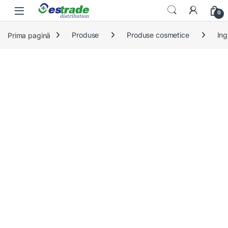
Skip to navigation
Skip to content
0
Prima pagină
Produse
Produse cosmetice
Ing