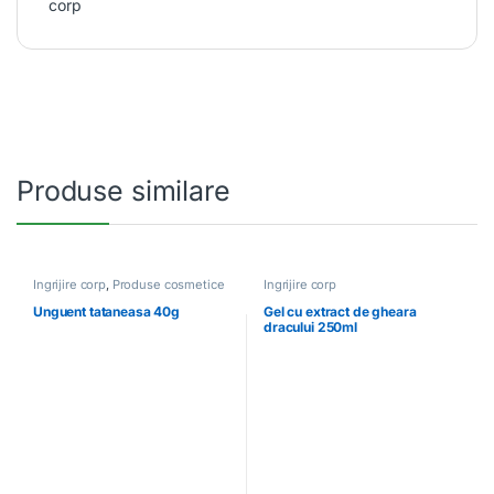
corp
Produse similare
Ingrijire corp
,
Produse cosmetice
Ingrijire corp
Unguent tataneasa 40g
Gel cu extract de gheara
dracului 250ml