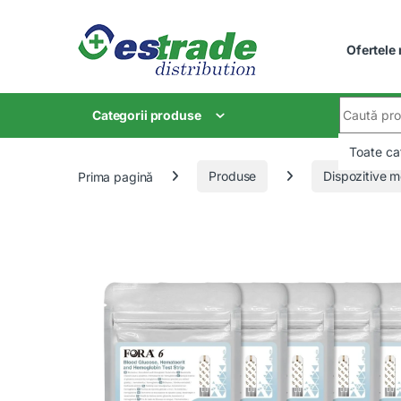
Skip to navigation
Skip to content
Ofertele
Search for
Categorii produse
Prima pagină
Produse
Dispozitive m