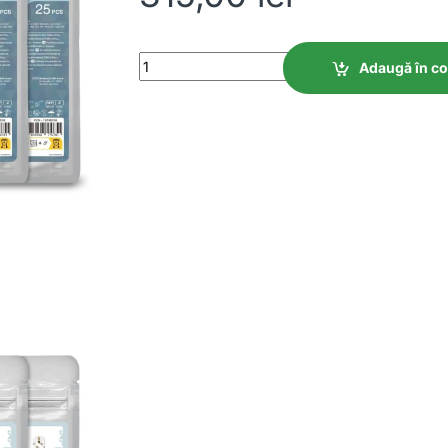
Fora 6 Teste pentru masurare glicemie, hemat
Adaugă în c