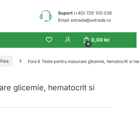
Suport
(+40) 726 100 036
Email: estrade@estrade.ro
0,00
lei
0
 Fora
Fora 6 Teste pentru masurare glicemie, hematocrit si h
re glicemie, hematocrit si