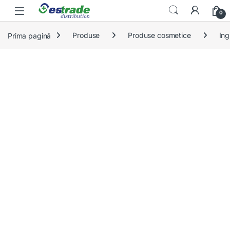
Skip to navigation
Skip to content
0
Prima pagină
Produse
Produse cosmetice
Ing