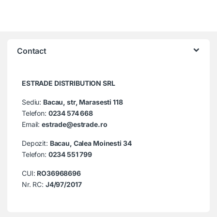
Contact
ESTRADE DISTRIBUTION SRL
Sediu:
Bacau, str, Marasesti 118
Telefon:
0234 574 668
Email:
estrade@estrade.ro
Depozit:
Bacau, Calea Moinesti 34
Telefon:
0234 551 799
CUI:
RO36968696
Nr. RC:
J4/97/2017