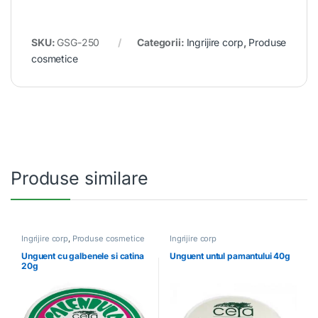
SKU:
GSG-250
Categorii:
Ingrijire corp
,
Produse
cosmetice
Produse similare
Ingrijire corp
,
Produse cosmetice
Ingrijire corp
Unguent cu galbenele si catina
Unguent untul pamantului 40g
20g