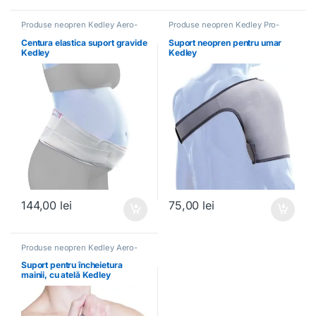
Produse neopren Kedley Aero-
Produse neopren Kedley Pro-
Tech
,
Produse ortopedice si
Light
,
Produse ortopedice si
sportive
sportive
Centura elastica suport gravide
Suport neopren pentru umar
Kedley
Kedley
144,00
lei
75,00
lei
Produse neopren Kedley Aero-
Tech
,
Produse ortopedice si
sportive
Suport pentru încheietura
mainii, cu atelă Kedley