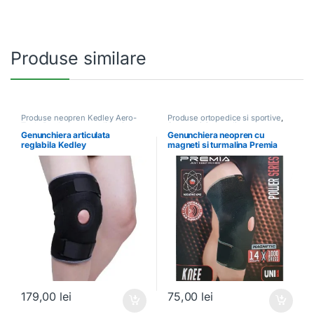
Produse similare
Produse neopren Kedley Aero-
Produse ortopedice si sportive
,
Tech
,
Produse ortopedice si
Suporturi Ortopedice
sportive
Genunchiera articulata
Genunchiera neopren cu
reglabila Kedley
magneti si turmalina Premia
179,00
lei
75,00
lei