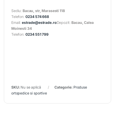
Sediu:
Bacau, str, Marasesti 118
Telefon:
0234 574 668
Email:
estrade@estrade.ro
Depozit:
Bacau, Calea
Moinesti 34
Telefon:
0234 551 799
SKU:
Nu se aplică
Categorie:
Produse
ortopedice si sportive