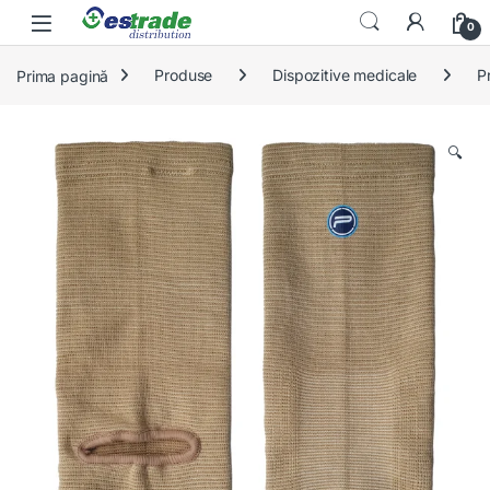
Skip to navigation
Skip to content
0
Prima pagină
Produse
Dispozitive medicale
P
🔍