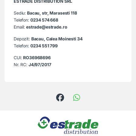
ESTRADE DISTRIBUTION SRL
Sediu:
Bacau, str, Marasesti 118
Telefon:
0234 574 668
Email:
estrade@estrade.ro
Depozit:
Bacau, Calea Moinesti 34
Telefon:
0234 551 799
CUI:
RO36968696
Nr. RC:
J4/97/2017