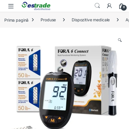
Skip to navigation
Skip to content
0
Prima pagină
Produse
Dispozitive medicale
A
🔍