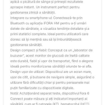
aplică o picătură de sânge și primești rezultatele
aproape instant. Un instrument perfect pentru
gestionarea zilnică a sănătății.
Integrare cu smartphone-ul: Conectează-te prin
Bluetooth cu aplicația iFORA HM pentru a-ți urmări
datele de sănătate, a vizualiza tendințe detaliate și a
primi statistici complete. Ideal pentru utilizatorii care
doresc să își mențină sau să își îmbunătățească
gestionarea sănătății.
Design compact și fiabil: Conceput ca un „laborator de
buzunar”, acest monitor de glucoză de înaltă calitate
este durabil, fiabil și ușor de transportat, fiind o alegere
ideală pentru monitorizarea sănătății oriunde te-ai afla.
Design ușor de utilizat: Dispozitivul are un ecran mare,
ușor de citit, și butoane de navigare simple, asigurând o
utilizare fără dificultăți chiar și pentru persoanele mai
puțin familiarizate cu dispozitivele digitale.
Notă: Achziționând separat teste, dispozitivul Fora 6
Connect poate măsura și alți indicatori importanți ai
sănătății, cum ar fi cetonele (KT), hematocritul (HCT),