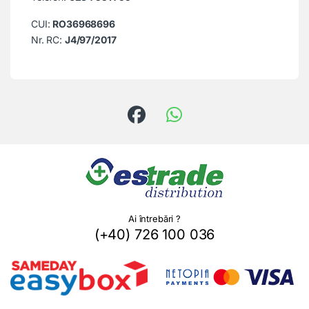
CUI:
RO36968696
Nr. RC:
J4/97/2017
Ai întrebări ?
(+40) 726 100 036