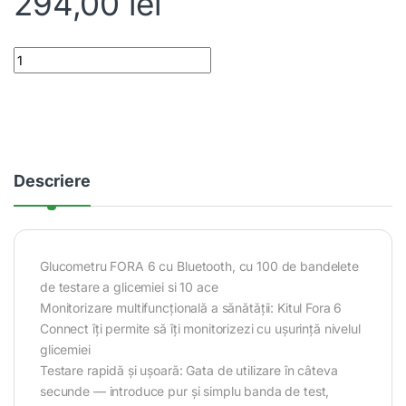
294,00
lei
Glucometru FORA 6 cu Bluetooth, cu 100 de bandelete de testare a
Descriere
Glucometru FORA 6 cu Bluetooth, cu 100 de bandelete
de testare a glicemiei si 10 ace
Monitorizare multifuncțională a sănătății: Kitul Fora 6
Connect îți permite să îți monitorizezi cu ușurință nivelul
glicemiei
Testare rapidă și ușoară: Gata de utilizare în câteva
secunde — introduce pur și simplu banda de test,