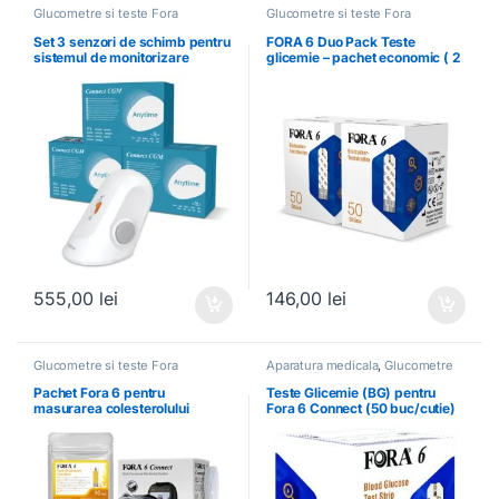
Glucometre si teste Fora
Glucometre si teste Fora
Set 3 senzori de schimb pentru
FORA 6 Duo Pack Teste
sistemul de monitorizare
glicemie – pachet economic ( 2
continua a glicemiei Anytime
x 50 teste )
CGM CT3
555,00
lei
146,00
lei
Glucometre si teste Fora
Aparatura medicala
,
Glucometre
si teste Fora
Pachet Fora 6 pentru
Teste Glicemie (BG) pentru
masurarea colesterolului
Fora 6 Connect (50 buc/cutie)