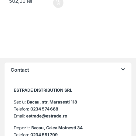
502,00
lei
Contact
ESTRADE DISTRIBUTION SRL
Sediu:
Bacau, str, Marasesti 118
Telefon:
0234 574 668
Email:
estrade@estrade.ro
Depozit:
Bacau, Calea Moinesti 34
Telefon:
0234 551 799