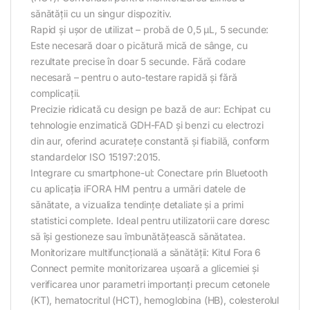
sănătății cu un singur dispozitiv.
Rapid și ușor de utilizat – probă de 0,5 µL, 5 secunde:
Este necesară doar o picătură mică de sânge, cu
rezultate precise în doar 5 secunde. Fără codare
necesară – pentru o auto-testare rapidă și fără
complicații.
Precizie ridicată cu design pe bază de aur: Echipat cu
tehnologie enzimatică GDH-FAD și benzi cu electrozi
din aur, oferind acuratețe constantă și fiabilă, conform
standardelor ISO 15197:2015.
Integrare cu smartphone-ul: Conectare prin Bluetooth
cu aplicația iFORA HM pentru a urmări datele de
sănătate, a vizualiza tendințe detaliate și a primi
statistici complete. Ideal pentru utilizatorii care doresc
să își gestioneze sau îmbunătățească sănătatea.
Monitorizare multifuncțională a sănătății: Kitul Fora 6
Connect permite monitorizarea ușoară a glicemiei și
verificarea unor parametri importanți precum cetonele
(KT), hematocritul (HCT), hemoglobina (HB), colesterolul