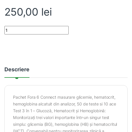
250,00
lei
Pachet Fora 6 Connect masurare glicemie, hematocrit, hemoglobina
Descriere
Pachet Fora 6 Connect masurare glicemie, hematocrit,
hemoglobina alcatuit din analizor, 50 de teste si 10 ace
Test 3 în 1 – Glucoză, Hematocrit și Hemoglobină:
Monitorizați trei valori importante într-un singur test
simplu: glicemia (BG), hemoglobina (HB) și hematocritul
(HCT). Convenabil pentru monitorizarea zilnică a