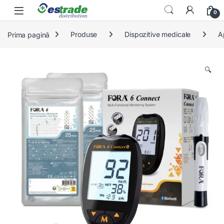
Skip to navigation
Skip to content
0
Prima pagină
Produse
Dispozitive medicale
A
🔍