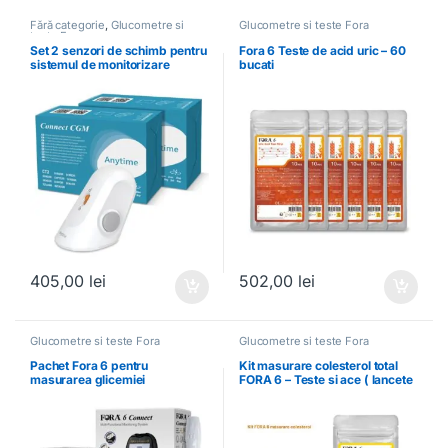
Fără categorie
,
Glucometre si
Glucometre si teste Fora
teste Fora
Set 2 senzori de schimb pentru
Fora 6 Teste de acid uric – 60
sistemul de monitorizare
bucati
continua a glicemiei Anytime
CGM CT3
405,00
lei
502,00
lei
Glucometre si teste Fora
Glucometre si teste Fora
Pachet Fora 6 pentru
Kit masurare colesterol total
masurarea glicemiei
FORA 6 – Teste si ace ( lancete
)