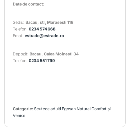
Date de contact:
Sediu:
Bacau, str, Marasesti 118
Telefon:
0234 574 668
Email:
estrade@estrade.ro
Depozit:
Bacau, Calea Moinesti 34
Telefon:
0234 551 799
Categorie:
Scutece adulti Egosan Natural Comfort și
Venixe