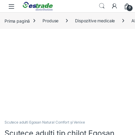
Skip to navigation
Skip to content
0
Prima pagină
Produse
Dispozitive medicale
A
Scutece adulti Egosan Natural Comfort și Venixe
Scutece adulti tip chilot Egosan