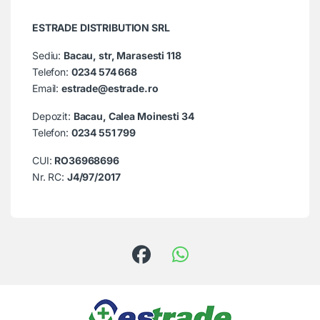
ESTRADE DISTRIBUTION SRL
Sediu:
Bacau, str, Marasesti 118
Telefon:
0234 574 668
Email:
estrade@estrade.ro
Depozit:
Bacau, Calea Moinesti 34
Telefon:
0234 551 799
CUI:
RO36968696
Nr. RC:
J4/97/2017