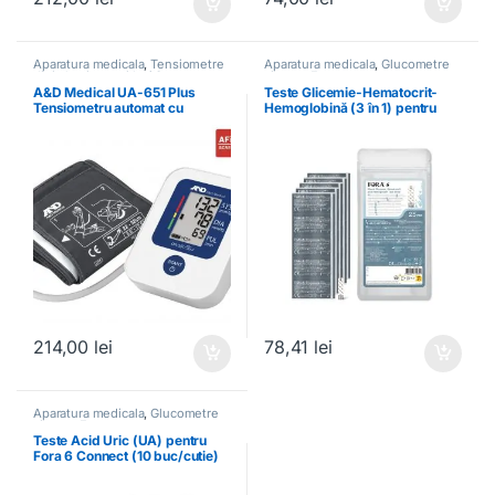
Aparatura medicala
,
Tensiometre
Aparatura medicala
,
Glucometre
digitale si aneroide / Stetoscoape
si teste Fora
A&D Medical UA-651 Plus
Teste Glicemie-Hematocrit-
Tensiometru automat cu
Hemoglobină (3 în 1) pentru
măsurare pe braț
Fora 6 Connect (25 buc/cutie)
214,00
lei
78,41
lei
Aparatura medicala
,
Glucometre
si teste Fora
Teste Acid Uric (UA) pentru
Fora 6 Connect (10 buc/cutie)