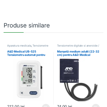
Produse similare
Aparatura medicala
,
Tensiometre
Tensiometre digitale si aneroide /
digitale si aneroide / Stetoscoape
Stetoscoape
A&D Medical UB-525
Manșetă medium adulti (22-32
Tensiometru automat pentru
cm) pentru A&D Medical
încheietura mâinii
212,00
lei
74,00
lei