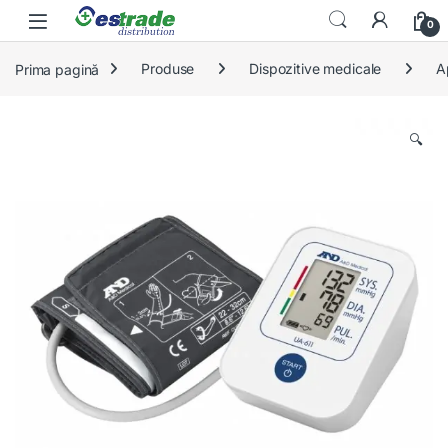
Skip to navigation
Skip to content
0
Prima pagină
Produse
Dispozitive medicale
A
🔍