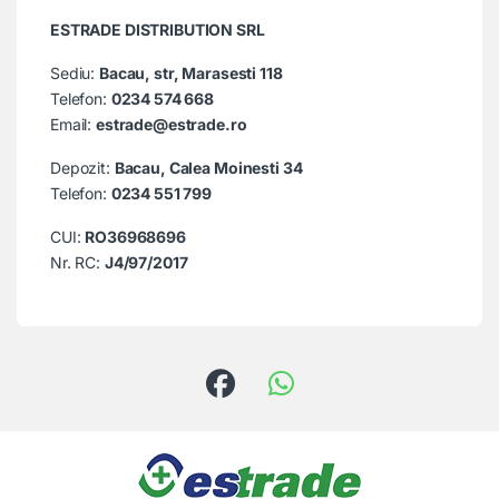
ESTRADE DISTRIBUTION SRL
Sediu:
Bacau, str, Marasesti 118
Telefon:
0234 574 668
Email:
estrade@estrade.ro
Depozit:
Bacau, Calea Moinesti 34
Telefon:
0234 551 799
CUI:
RO36968696
Nr. RC:
J4/97/2017