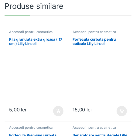
Produse similare
Accesorii pentru cosmetica
Accesorii pentru cosmetica
Pila granulata extra groasa ( 17
Forfecuta curbata pentru
cm ) Lilly Linsell
cuticule Lilly Linsell
5,00
lei
15,00
lei
Accesorii pentru cosmetica
Accesorii pentru cosmetica
Forfecuta Premium curbata,
Separatoare pentru degete Lilly