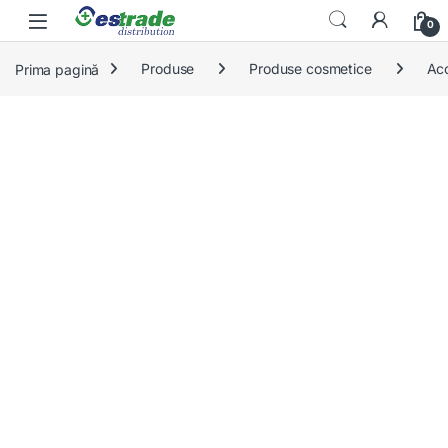
Skip to navigation
Skip to content
0
Prima pagină
Produse
Produse cosmetice
Acc