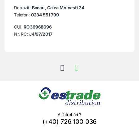
Depozit:
Bacau, Calea Moinesti 34
Telefon:
0234 551 799
CUI:
RO36968696
Nr. RC:
J4/97/2017
Ai întrebări ?
(+40) 726 100 036