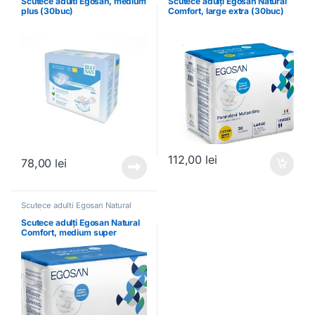
Scutece adulti Egosan, medium
Scutece adulți Egosan Natural
plus (30buc)
Comfort, large extra (30buc)
112,00
lei
78,00
lei
Scutece adulti Egosan Natural
Comfort și Venixe
Scutece adulți Egosan Natural
Comfort, medium super
(30buc)