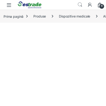
Skip to navigation
Skip to content
0
Prima pagină
Produse
Dispozitive medicale
A