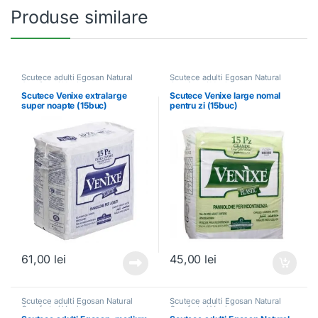
Produse similare
Scutece adulti Egosan Natural
Scutece adulti Egosan Natural
Comfort și Venixe
Comfort și Venixe
Scutece Venixe extralarge
Scutece Venixe large nomal
super noapte (15buc)
pentru zi (15buc)
61,00
lei
45,00
lei
Scutece adulti Egosan Natural
Scutece adulti Egosan Natural
Comfort și Venixe
Comfort și Venixe