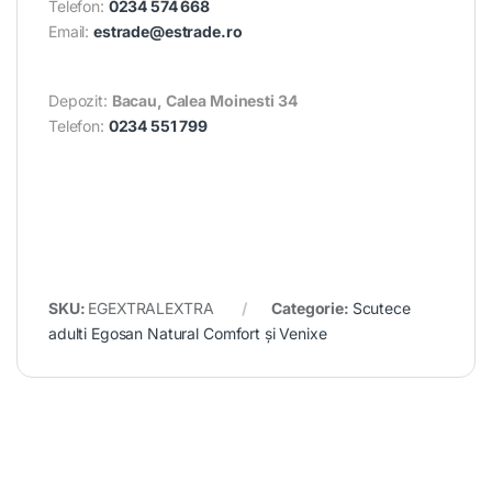
Telefon:
0234 574 668
Email:
estrade@estrade.ro
Depozit:
Bacau, Calea Moinesti 34
Telefon:
0234 551 799
SKU:
EGEXTRALEXTRA
Categorie:
Scutece
adulti Egosan Natural Comfort și Venixe