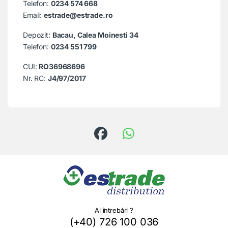
Telefon:
0234 574 668
Email:
estrade@estrade.ro
Depozit:
Bacau, Calea Moinesti 34
Telefon:
0234 551 799
CUI:
RO36968696
Nr. RC:
J4/97/2017
Ai întrebări ?
(+40) 726 100 036